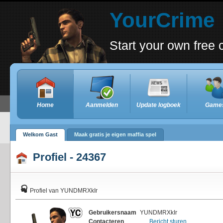
YourCrime
Start your own fre
Home
Aanmelden
Update logboek
Game
Welkom Gast
Maak gratis je eigen maffia spel
Profiel - 24367
Profiel van YUNDMRXkIr
Gebruikersnaam
YUNDMRXkIr
Contacteren
Bericht sturen