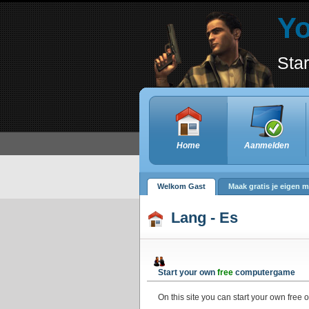
Y
Sta
Home
Aanmelden
Welkom Gast
Maak gratis je eigen m
Lang - Es
Start your own
free
computergame
On this site you can start your own free