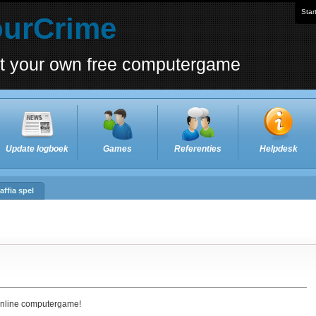
Star
ourCrime
rt your own free computergame
Update logboek
Games
Referenties
Helpdesk
affia spel
 online computergame!