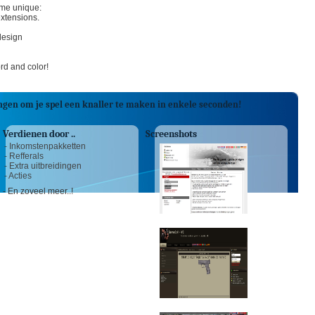
ame unique:
xtensions.
design
rd and color!
ngen om je spel een knaller te maken in enkele seconden!
Verdienen door ..
Screenshots
- Inkomstenpakketten
- Refferals
- Extra uitbreidingen
- Acties
- En zoveel meer..!