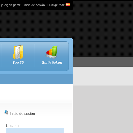
t je eigen game
|
Inicio de sesión
|
Huidige taal:
Top 50
Statistieken
Inicio de sesión
Usuario: