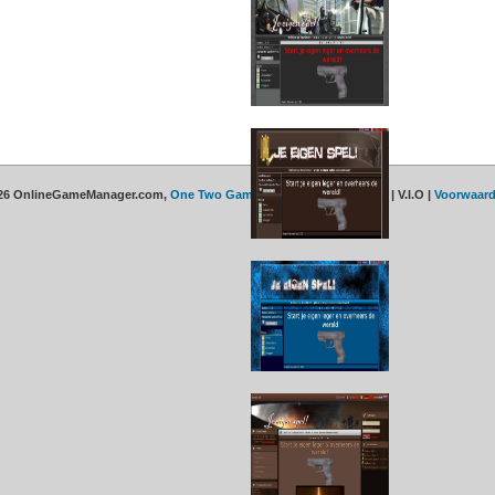
026 OnlineGameManager.com,
One Two Gaming
| All rights reserved | V.I.O |
Voorwaar