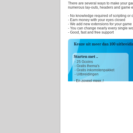
There are several ways to make your g
numerous lay-outs, headers and game e
- No knowledge required of scripting or 
- Earn money with your eyes closed
- We add new extensions for your game
- You can change nearly every single wo
- Good, fast and free support
Keuze uit meer dan 100 uitbreidi
Starten met ..
- 25 Gcoins
- Gratis thema's
- Gratis inkomstenpakket
- Uitbreidingen
- En zoveel meer..!