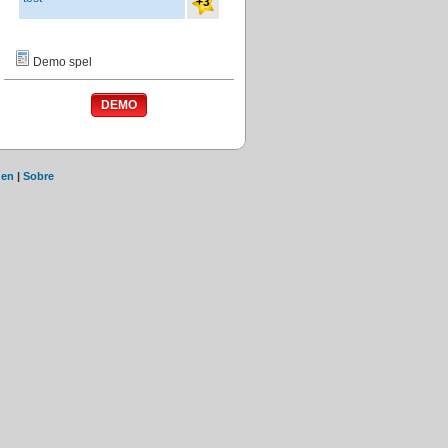
+3
Demo spel
den
|
Sobre