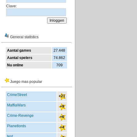
Clave:
General statistics
Aantal games
27.448
Aantal spelers
74.862
Nu online
709
Juego mas popular
CrimeStreet
+21
MaffiaWars
+9
Crime-Revenge
+6
Planetlords
+4
test